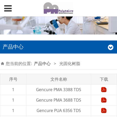
产品中心
您当前的位置:
产品中心
>
光固化树脂
序号
文件名称
下载
1
Gencure PMA 3388 TDS
1
Gencure PMA 3688 TDS
1
Gencure PUA 6356 TDS