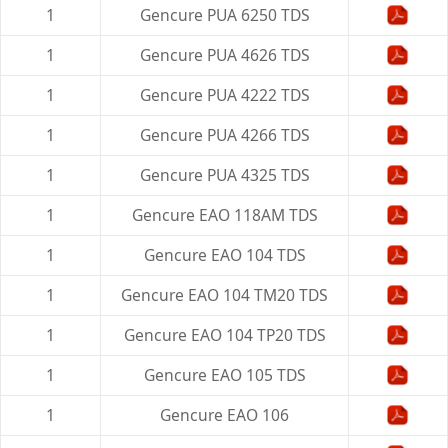
1
Gencure PUA 6250 TDS
1
Gencure PUA 4626 TDS
1
Gencure PUA 4222 TDS
1
Gencure PUA 4266 TDS
1
Gencure PUA 4325 TDS
1
Gencure EAO 118AM TDS
1
Gencure EAO 104 TDS
1
Gencure EAO 104 TM20 TDS
1
Gencure EAO 104 TP20 TDS
1
Gencure EAO 105 TDS
1
Gencure EAO 106